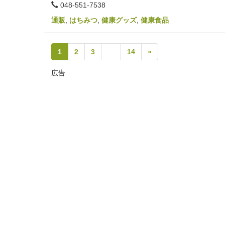
電
048-551-7538
話
番
通販
,
はちみつ
,
健康グッズ
,
健康食品
号
1
2
3
…
14
»
広告