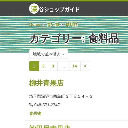
深
谷ショップガイド
Home
買い物
食料品
カテゴリー:
食料品
地域で並べ替え
1
2
3
…
14
»
柳井青果店
埼玉県深谷市西島町３丁目１４－３
電
048-571-2747
話
番
青果物
号