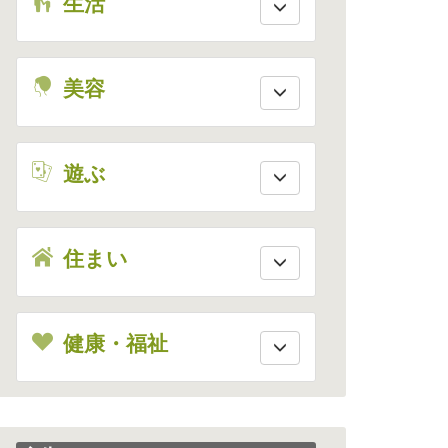
live
生活
beauty
美容
enjoy
遊ぶ
house
住まい
health
健康・福祉