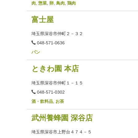
番
肉
,
惣菜
,
卵
,
鳥肉
,
鶏肉
号
富士屋
埼玉県深谷市仲町２－３２
電
048-571-0636
話
番
パン
号
ときわ園 本店
埼玉県深谷市仲町１－１５
電
048-571-0302
話
番
酒・飲料品
,
お茶
号
武州養蜂園 深谷店
埼玉県深谷市上野台４７４－５