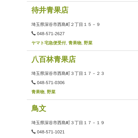
待井青果店
埼玉県深谷市西島町２丁目１５－９
電
048-571-2627
話
番
ヤマト宅急便受付
,
青果物
,
野菜
号
八百林青果店
埼玉県深谷市西島町３丁目１７－２３
電
048-571-0306
話
番
青果物
,
野菜
号
鳥文
埼玉県深谷市西島町３丁目１７－１９
電
048-571-1021
話