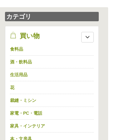
カテゴリ
shopping
買い物
食料品
酒・飲料品
生活用品
花
裁縫・ミシン
家電・PC・電話
家具・インテリア
本・文房具