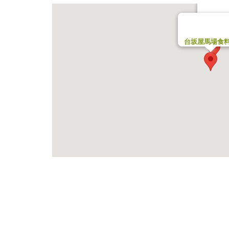
八百
鳥
韓国物
台坂屋馬場食