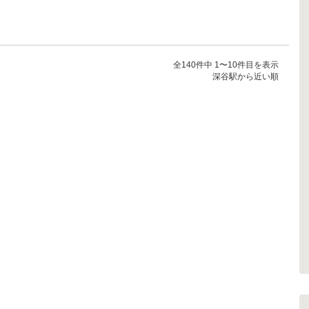
全140件中 1〜10件目を表示
深谷駅から近い順
ときわ園 本店
富士屋