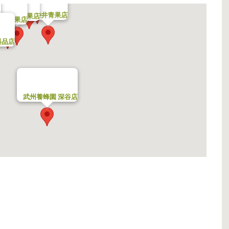
林青果店
文
待井青果店
神田屋青果店
柳井青果店
産
料品店
武州養蜂園 深谷店