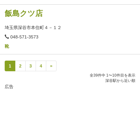
飯島クツ店
埼玉県深谷市本住町４－１２
電
048-571-3573
話
番
靴
号
1
2
3
4
»
全39件中 1〜10件目を表示
深谷駅から近い順
広告