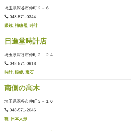
埼玉県深谷市仲町２－６
電
048-571-0344
話
番
眼鏡
,
補聴器
,
時計
号
日進堂時計店
埼玉県深谷市仲町２－２４
電
048-571-0618
話
番
時計
,
眼鏡
,
宝石
号
南側の高木
埼玉県深谷市仲町３－１６
電
048-571-2046
話
番
鞄
,
日本人形
号