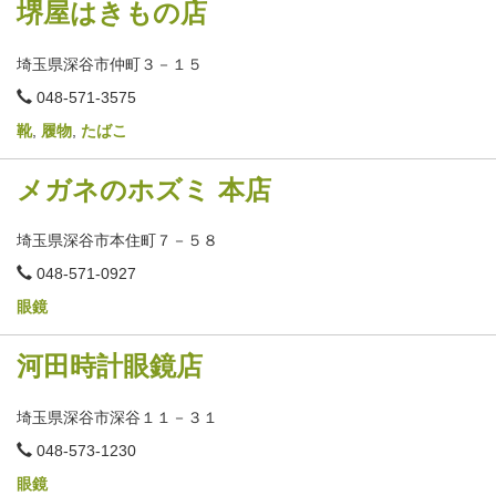
堺屋はきもの店
埼玉県深谷市仲町３－１５
電
048-571-3575
話
番
靴
,
履物
,
たばこ
号
メガネのホズミ 本店
埼玉県深谷市本住町７－５８
電
048-571-0927
話
番
眼鏡
号
河田時計眼鏡店
埼玉県深谷市深谷１１－３１
電
048-573-1230
話
番
眼鏡
号