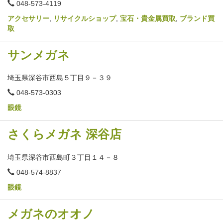
電
048-573-4119
話
番
アクセサリー
,
リサイクルショップ
,
宝石・貴金属買取
,
ブランド買
号
取
サンメガネ
埼玉県深谷市西島５丁目９－３９
電
048-573-0303
話
番
眼鏡
号
さくらメガネ 深谷店
埼玉県深谷市西島町３丁目１４－８
電
048-574-8837
話
番
眼鏡
号
メガネのオオノ