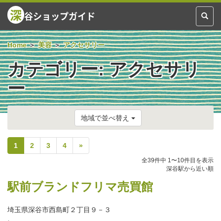
深
谷ショップガイド
Toggl
naviga
Home
美容
アクセサリー
カテゴリー:
アクセサリ
ー
地域で並べ替え
1
2
3
4
»
全39件中 1〜10件目を表示
深谷駅から近い順
駅前ブランドフリマ売買館
埼玉県深谷市西島町２丁目９－３