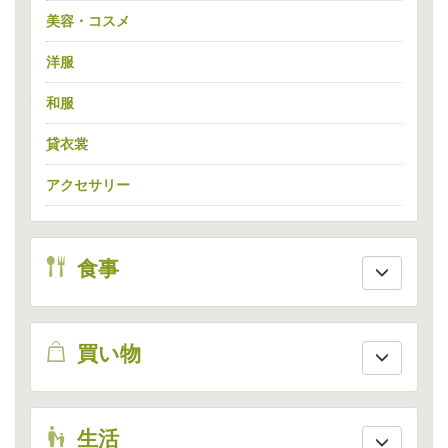
美容・コスメ
洋服
和服
貸衣裳
アクセサリー
eat
食事
shopping
買い物
live
生活