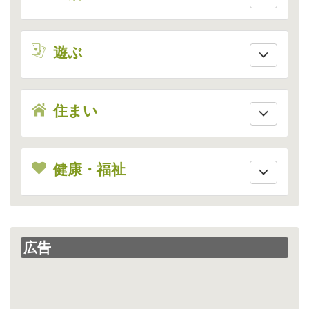
enjoy
遊ぶ
house
住まい
health
健康・福祉
広告