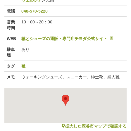
ウエルシア
さん隣
電話
048-570-5220
営業
10：00～20：00
時間
WEB
靴とシューズの通販・専門店チヨダ公式サイト
駐車
あり
場
タグ
靴
メモ
ウォーキングシューズ、スニーカー、紳士靴、婦人靴
map
拡大した深谷市マップで確認する