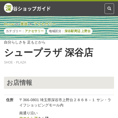
深
谷ショップガイド
Toggl
naviga
Home
美容
アクセサリー
カテゴリー：
アクセサリー
地域区分：
深谷駅周辺
上野台
自分らしさを 足もとから
シュープラザ 深谷店
SHOE・PLAZA
お店情報
住所
〒366-0801 埼玉県深谷市上野台２８６８－１ サン・ラ
イフショッピングモール内
南通り沿い