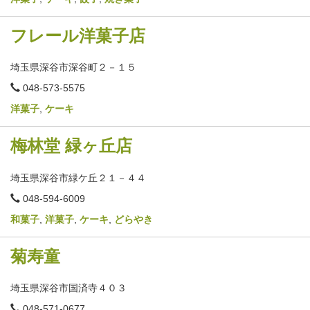
号
フレール洋菓子店
埼玉県深谷市深谷町２－１５
電
048-573-5575
話
番
洋菓子
,
ケーキ
号
梅林堂 緑ヶ丘店
埼玉県深谷市緑ケ丘２１－４４
電
048-594-6009
話
番
和菓子
,
洋菓子
,
ケーキ
,
どらやき
号
菊寿童
埼玉県深谷市国済寺４０３
電
048-571-0677