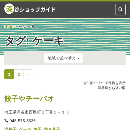
深
谷ショップガイド
Toggl
naviga
Home
ケーキ
タグ:
ケーキ
地域で並べ替え
1
2
»
全13件中 1〜10件目を表示
深谷駅から近い順
餃子やチーバオ
埼玉県深谷市西島町２丁目１－１３
電
048-575-3636
話
番
洋菓子
,
ケーキ
,
餃子
,
焼き菓子