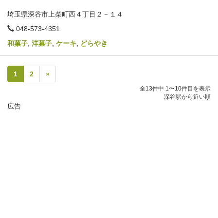
埼玉県深谷市上柴町西４丁目２－１４
電
048-573-4351
話
番
和菓子
,
洋菓子
,
ケーキ
,
どらやき
号
1
2
»
全13件中 1〜10件目を表示
深谷駅から近い順
広告