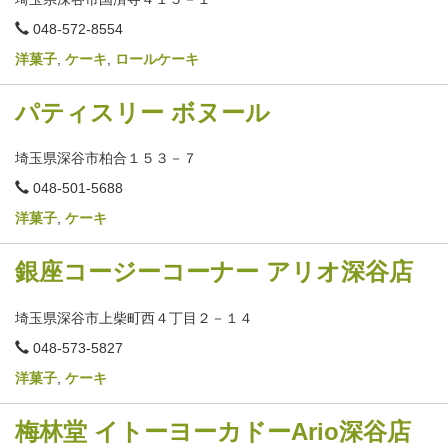
電
048-572-8554
話
番
洋菓子
,
ケーキ
,
ロールケーキ
号
パティスリー ボヌール
埼玉県深谷市柏合１５３－７
電
048-501-5688
話
番
洋菓子
,
ケーキ
号
銀座コージーコーナー アリオ深谷店
埼玉県深谷市上柴町西４丁目２－１４
電
048-573-5827
話
番
洋菓子
,
ケーキ
号
梅林堂 イトーヨーカドーArio深谷店