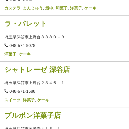
話
番
カステラ
,
まんじゅう
,
最中
,
和菓子
,
洋菓子
,
ケーキ
号
ラ・パレット
埼玉県深谷市上野台３３８０－３
電
048-574-9078
話
番
洋菓子
,
ケーキ
号
シャトレーゼ 深谷店
埼玉県深谷市上野台２３４６－１
電
048-571-1588
話
番
スイーツ
,
洋菓子
,
ケーキ
号
ブルボン洋菓子店
埼玉県深谷市国済寺４１５－１