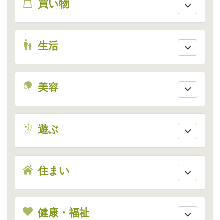
shopping
買い物
live
生活
beauty
美容
enjoy
遊ぶ
house
住まい
health
健康・福祉