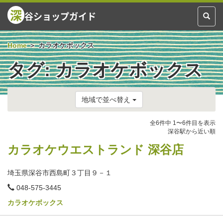
深
谷ショップガイド
Toggl
naviga
Home
カラオケボックス
タグ:
カラオケボックス
地域で並べ替え
全6件中 1〜6件目を表示
深谷駅から近い順
カラオケウエストランド 深谷店
埼玉県深谷市西島町３丁目９－１
電
048-575-3445
話
番
カラオケボックス
号