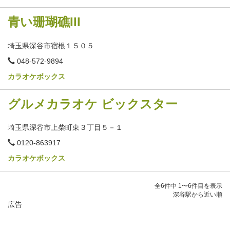
青い珊瑚礁III
埼玉県深谷市宿根１５０５
電
048-572-9894
話
番
カラオケボックス
号
グルメカラオケ ビックスター
埼玉県深谷市上柴町東３丁目５－１
電
0120-863917
話
番
カラオケボックス
号
全6件中 1〜6件目を表示
深谷駅から近い順
広告