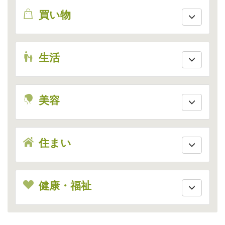
shopping
買い物
live
生活
beauty
美容
house
住まい
health
健康・福祉