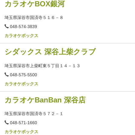
カラオケBOX銀河
埼玉県深谷市国済寺５１６－８
電
048-574-3839
話
番
カラオケボックス
号
シダックス 深谷上柴クラブ
埼玉県深谷市上柴町東５丁目１４－１３
電
048-575-5500
話
番
カラオケボックス
号
カラオケBanBan 深谷店
埼玉県深谷市国済寺５７２－１
電
048-571-1660
話
番
カラオケボックス
号