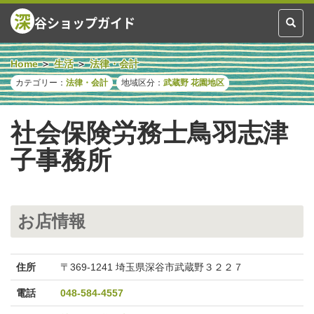
深
谷ショップガイド
Toggl
naviga
Home
生活
法律・会計
カテゴリー：
法律・会計
地域区分：
武蔵野
花園地区
社会保険労務士鳥羽志津
子事務所
お店情報
住所
〒369-1241 埼玉県深谷市武蔵野３２２７
電話
048-584-4557