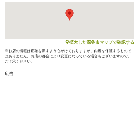
map
拡大した深谷市マップで確認する
※お店の情報は正確を期すよう心がけておりますが、内容を保証するもので
はありません。お店の都合により変更になっている場合もございますので、
ご了承ください。
広告