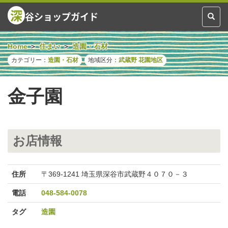
深
谷ショップガイド
Toggl
naviga
Home
住まい
造園・石材
カテゴリー：
造園・石材
地域区分：
武蔵野
花園地区
金子園
お店情報
住所
〒369-1241 埼玉県深谷市武蔵野４０７０－３
電話
048-584-0078
タグ
造園