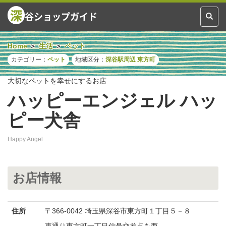
深
谷ショップガイド
Toggl
naviga
Home
生活
ペット
カテゴリー：
ペット
地域区分：
深谷駅周辺
東方町
大切なペットを幸せにするお店
ハッピーエンジェル ハッ
ピー犬舎
Happy Angel
お店情報
住所
〒366-0042 埼玉県深谷市東方町１丁目５－８
東通り東方町一丁目信号交差点を西