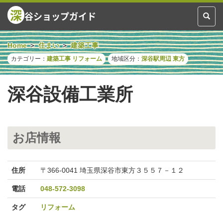
深
谷ショップガイド
Toggl
naviga
Home
住まい
建築工事
カテゴリー：
建築工事
リフォーム
地域区分：
深谷駅周辺
東方
深谷設備工業所
お店情報
住所
〒366-0041 埼玉県深谷市東方３５５７－１２
電話
048-572-3098
タグ
リフォーム