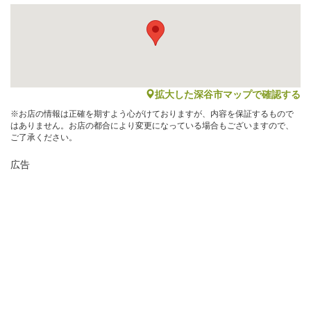
map
拡大した深谷市マップで確認する
※お店の情報は正確を期すよう心がけておりますが、内容を保証するもので
はありません。お店の都合により変更になっている場合もございますので、
ご了承ください。
広告