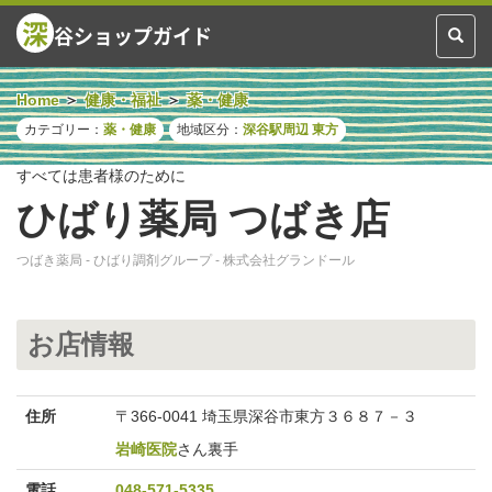
深
谷ショップガイド
Toggl
naviga
Home
健康・福祉
薬・健康
カテゴリー：
薬・健康
地域区分：
深谷駅周辺
東方
すべては患者様のために
ひばり薬局 つばき店
つばき薬局 - ひばり調剤グループ - 株式会社グランドール
お店情報
住所
〒366-0041 埼玉県深谷市東方３６８７－３
岩崎医院
さん裏手
電話
048-571-5335