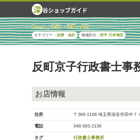
深
谷ショップガイド
Home
生活
法律・会計
カテゴリー：
法律・会計
地域区分：
田中
川本地区
反町京子行政書士事
お店情報
住所
〒369-1108 埼玉県深谷市田中７
電話
048-583-2130
タグ
行政書士事務所