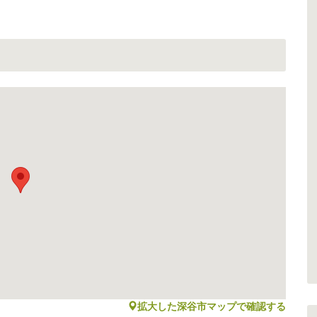
map
拡大した深谷市マップで確認する