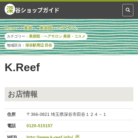
深
谷ショップガイド
Toggl
naviga
Home
美容
美容院・ヘアサロン
カテゴリー：
美容院・ヘアサロン
美容・コスメ
地域区分：
深谷駅周辺
田谷
K.Reef
お店情報
住所
〒366-0821 埼玉県深谷市田谷１２４－１
電話
0120-515157
WEB
http://www.k-reef.info/