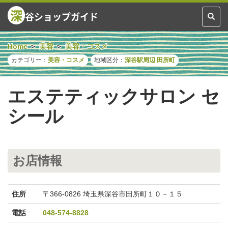
深
谷ショップガイド
Toggl
naviga
Home
美容
美容・コスメ
カテゴリー：
美容・コスメ
地域区分：
深谷駅周辺
田所町
エステティックサロン セ
シール
お店情報
住所
〒366-0826 埼玉県深谷市田所町１０－１５
電話
048-574-8828