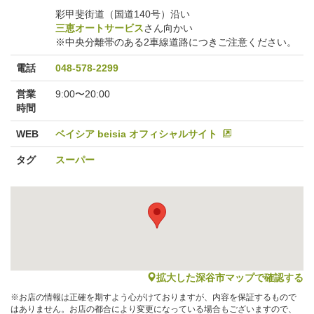
彩甲斐街道（国道140号）沿い
三恵オートサービス
さん向かい
※中央分離帯のある2車線道路につきご注意ください。
電話
048-578-2299
営業
9:00〜20:00
時間
WEB
ベイシア beisia オフィシャルサイト
タグ
スーパー
map
拡大した深谷市マップで確認する
※お店の情報は正確を期すよう心がけておりますが、内容を保証するもので
はありません。お店の都合により変更になっている場合もございますので、