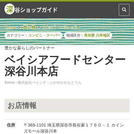
深
谷ショップガイド
Toggl
naviga
Home
買い物
コンビニ・スーパー
カテゴリー：
コンビニ・スーパー
地域区分：
長在家
川本地区
豊かな暮らしのパートナー
ベイシアフードセンター
深谷川本店
Beisia - 株式会社ベイシア - ふかやかわもとてん
お店情報
住所
〒369-1101 埼玉県深谷市長在家１７６０－１ カイン
ズモール深谷川本