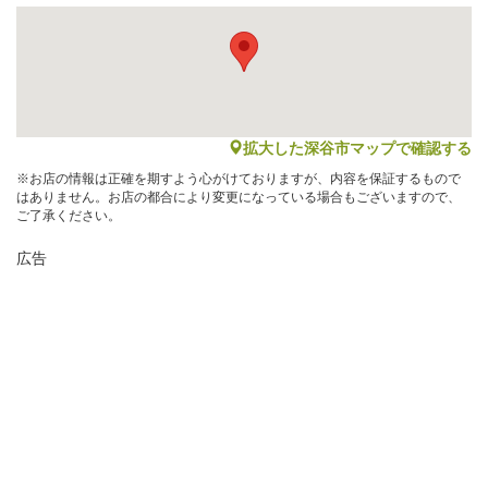
map
拡大した深谷市マップで確認する
※お店の情報は正確を期すよう心がけておりますが、内容を保証するもので
はありません。お店の都合により変更になっている場合もございますので、
ご了承ください。
広告