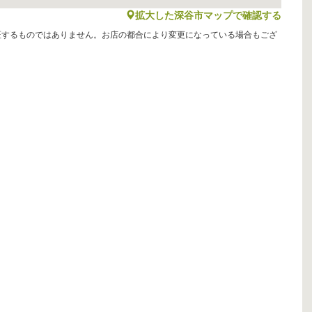
map
拡大した深谷市マップで確認する
証するものではありません。お店の都合により変更になっている場合もござ