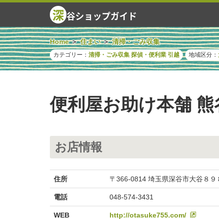
深
谷ショップガイド
Home
住まい
清掃・ごみ収集
カテゴリー：
清掃・ごみ収集
探偵・便利業
引越
地域区分：
便利屋お助け本舗 熊
お店情報
住所
〒366-0814 埼玉県深谷市大谷８
電話
048-574-3431
WEB
http://otasuke755.com/