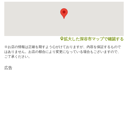
map
拡大した深谷市マップで確認する
※お店の情報は正確を期すよう心がけておりますが、内容を保証するもので
はありません。お店の都合により変更になっている場合もございますので、
ご了承ください。
広告