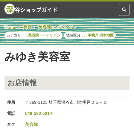
深
谷ショップガイド
Toggl
naviga
Home
美容
美容院・ヘアサロン
カテゴリー：
美容院・ヘアサロン
地域区分：
川本明戸
川本地区
みゆき美容室
お店情報
住所
〒369-1103 埼玉県深谷市川本明戸２５－３
電話
048-583-5214
タグ
美容院