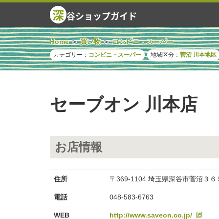
深
谷ショップガイド
Home
買い物
コンビニ・スーパー
カテゴリー：
コンビニ・スーパー
地域区分：
菅沼
川本地区
セーブオン 川本店
お店情報
住所
〒369-1104 埼玉県深谷市菅沼３
電話
048-583-6763
WEB
http://www.saveon.co.jp/