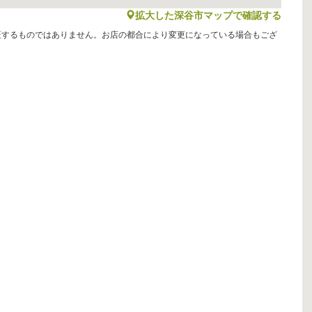
map
拡大した深谷市マップで確認する
証するものではありません。お店の都合により変更になっている場合もござ