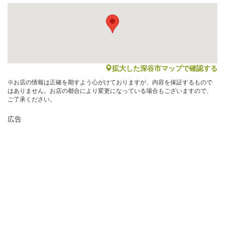
map
拡大した深谷市マップで確認する
※お店の情報は正確を期すよう心がけておりますが、内容を保証するもので
はありません。お店の都合により変更になっている場合もございますので、
ご了承ください。
広告