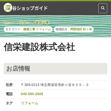
深
谷ショップガイド
Toggl
naviga
Home
住まい
建築工事
カテゴリー：
建築工事
リフォーム
地域区分：
岡部地区
針ヶ谷
信栄建設株式会社
お店情報
住所
〒369-0213 埼玉県深谷市針ヶ谷６０５－３
電話
048-585-2608
タグ
リフォーム