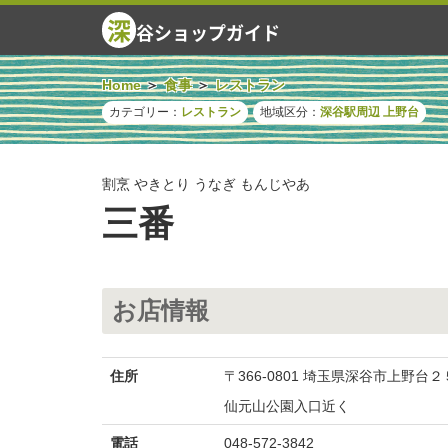
深
谷ショップガイド
Home
食事
レストラン
カテゴリー：
レストラン
地域区分：
深谷駅周辺
上野台
割烹 やきとり うなぎ もんじやあ
三番
お店情報
住所
〒366-0801 埼玉県深谷市上野台
仙元山公園入口近く
電話
048-572-3842