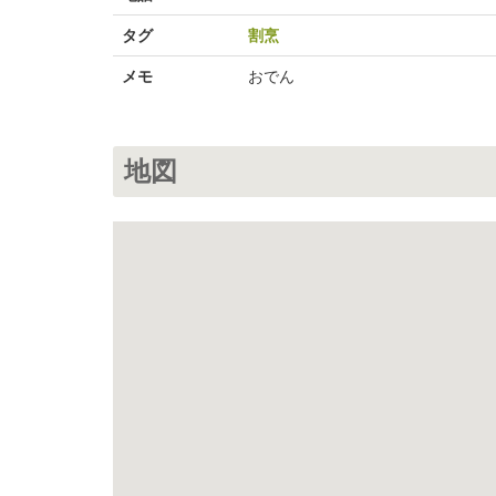
タグ
割烹
メモ
おでん
地図