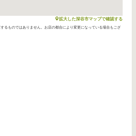
map
拡大した深谷市マップで確認する
証するものではありません。お店の都合により変更になっている場合もござ