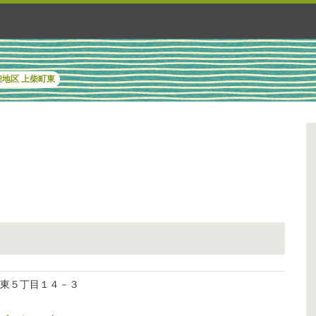
柴地区
上柴町東
柴町東５丁目１４－３