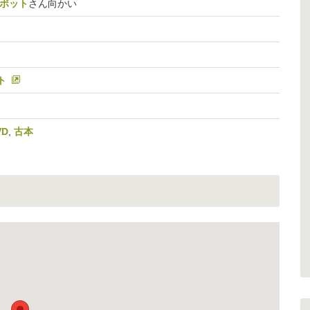
ロボット
さん向かい
ト
VD
,
古本