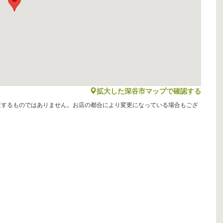
map
拡大した深谷市マップで確認する
証するものではありません。お店の都合により変更になっている場合もござ