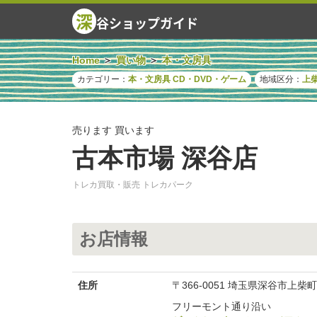
深
谷ショップガイド
Home
買い物
本・文房具
カテゴリー：
本・文房具
CD・DVD・ゲーム
地域区分：
上
売ります 買います
古本市場 深谷店
トレカ買取・販売 トレカパーク
お店情報
住所
〒366-0051 埼玉県深谷市上
フリーモント通り沿い