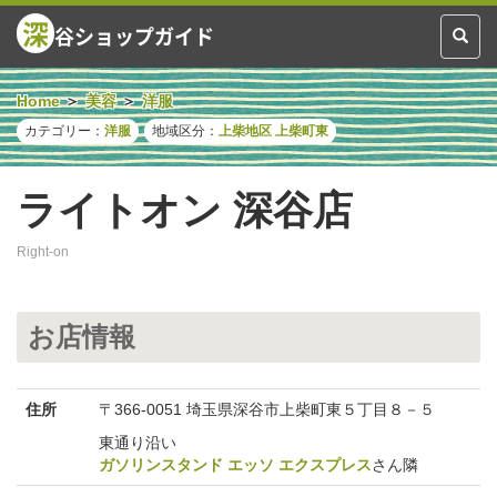
深
谷ショップガイド
Toggl
naviga
Home
美容
洋服
カテゴリー：
洋服
地域区分：
上柴地区
上柴町東
ライトオン 深谷店
Right-on
お店情報
住所
〒366-0051 埼玉県深谷市上柴町東５丁目８－５
東通り沿い
ガソリンスタンド エッソ エクスプレス
さん隣