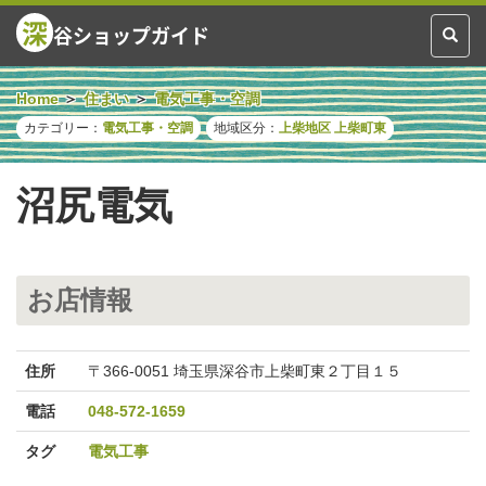
深
谷ショップガイド
Toggl
naviga
Home
住まい
電気工事・空調
カテゴリー：
電気工事・空調
地域区分：
上柴地区
上柴町東
沼尻電気
お店情報
住所
〒366-0051 埼玉県深谷市上柴町東２丁目１５
電話
048-572-1659
タグ
電気工事