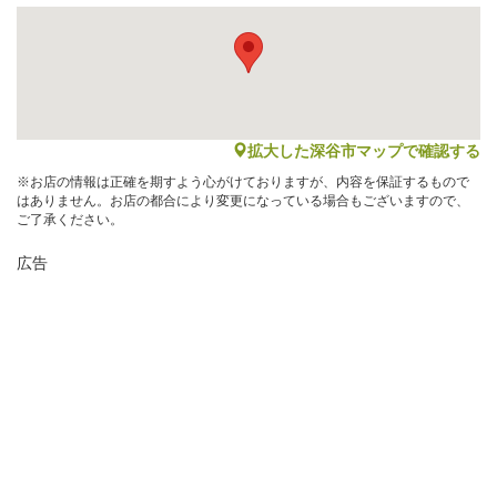
map
拡大した深谷市マップで確認する
※お店の情報は正確を期すよう心がけておりますが、内容を保証するもので
はありません。お店の都合により変更になっている場合もございますので、
ご了承ください。
広告