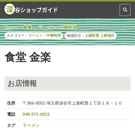
深
谷ショップガイド
Toggl
naviga
Home
食事
ラーメン・中華料理
カテゴリー：
ラーメン・中華料理
地域区分：
上柴町西
上柴地区
食堂 金楽
お店情報
住所
〒366-0052 埼玉県深谷市上柴町西１丁目１８－１０
電話
048-571-0915
タグ
ラーメン