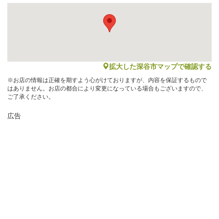
map
拡大した深谷市マップで確認する
※お店の情報は正確を期すよう心がけておりますが、内容を保証するもので
はありません。お店の都合により変更になっている場合もございますので、
ご了承ください。
広告