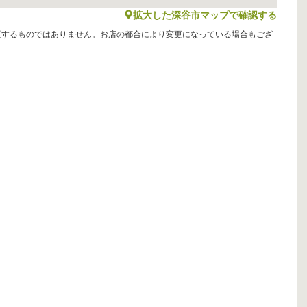
map
拡大した深谷市マップで確認する
証するものではありません。お店の都合により変更になっている場合もござ