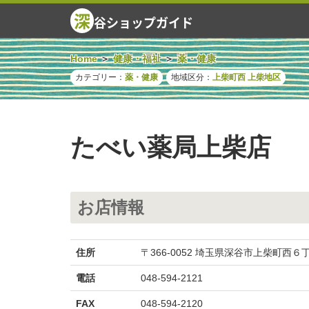
深
谷ショップガイド
Home
健康・福祉
薬・健康
カテゴリー：
薬・健康
地域区分：
上柴町西
上柴地区
たべい薬局上柴店
お店情報
住所
〒366-0052 埼玉県深谷市上柴町西
電話
048-594-2121
FAX
048-594-2120