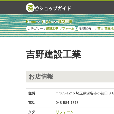
深
谷ショップガイド
Home
住まい
建築工事
カテゴリー：
建築工事
リフォーム
地域区分：
小前田
花園地
吉野建設工業
お店情報
住所
〒369-1246 埼玉県深谷市小前田
電話
048-584-1513
タグ
リフォーム