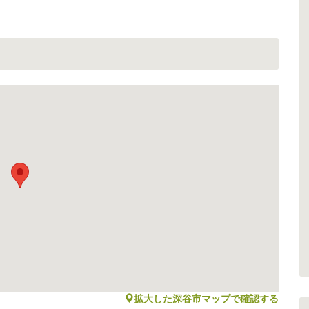
map
拡大した深谷市マップで確認する