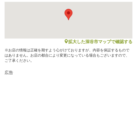
map
拡大した深谷市マップで確認する
※お店の情報は正確を期すよう心がけておりますが、内容を保証するもので
はありません。お店の都合により変更になっている場合もございますので、
ご了承ください。
広告