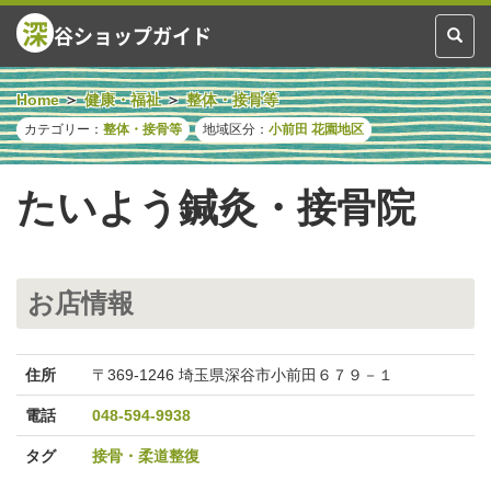
深
谷ショップガイド
Toggl
naviga
Home
健康・福祉
整体・接骨等
カテゴリー：
整体・接骨等
地域区分：
小前田
花園地区
たいよう鍼灸・接骨院
お店情報
住所
〒369-1246 埼玉県深谷市小前田６７９－１
電話
048-594-9938
タグ
接骨・柔道整復