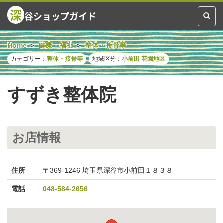
深
谷ショップガイド
Toggl
naviga
Home
健康・福祉
整体・接骨等
カテゴリー：
整体・接骨等
地域区分：
小前田
花園地区
すずき整体院
お店情報
住所
〒369-1246 埼玉県深谷市小前田１８３８
電話
048-584-2656