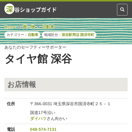
深
谷ショップガイド
Toggl
naviga
Home
買い物
自動車
カテゴリー：
自動車
地域区分：
深谷駅周辺
国済寺町
あなたのセーフティーサポーター
タイヤ館 深谷
お店情報
住所
〒366-0031 埼玉県深谷市国済寺町２５－１
国道17号沿い
ダイハツ
さん向かい
電話
048-574-7131