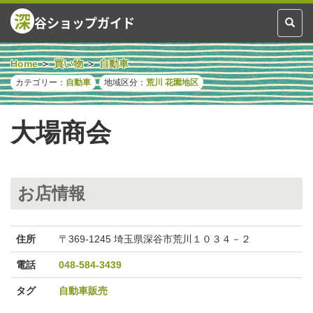
深
谷ショップガイド
Toggl
naviga
Home
買い物
自動車
カテゴリー：
自動車
地域区分：
荒川
花園地区
大場商会
お店情報
住所
〒369-1245 埼玉県深谷市荒川１０３４－２
電話
048-584-3439
タグ
自動車販売