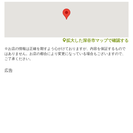
map
拡大した深谷市マップで確認する
※お店の情報は正確を期すよう心がけておりますが、内容を保証するもので
はありません。お店の都合により変更になっている場合もございますので、
ご了承ください。
広告