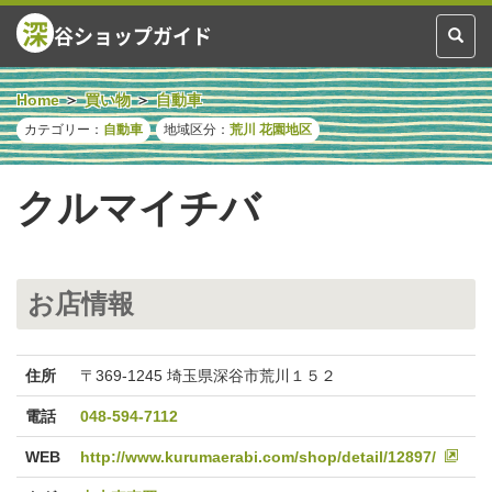
深
谷ショップガイド
Toggl
naviga
Home
買い物
自動車
カテゴリー：
自動車
地域区分：
荒川
花園地区
クルマイチバ
お店情報
住所
〒369-1245 埼玉県深谷市荒川１５２
電話
048-594-7112
WEB
http://www.kurumaerabi.com/shop/detail/12897/