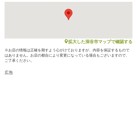
map
拡大した深谷市マップで確認する
※お店の情報は正確を期すよう心がけておりますが、内容を保証するもので
はありません。お店の都合により変更になっている場合もございますので、
ご了承ください。
広告