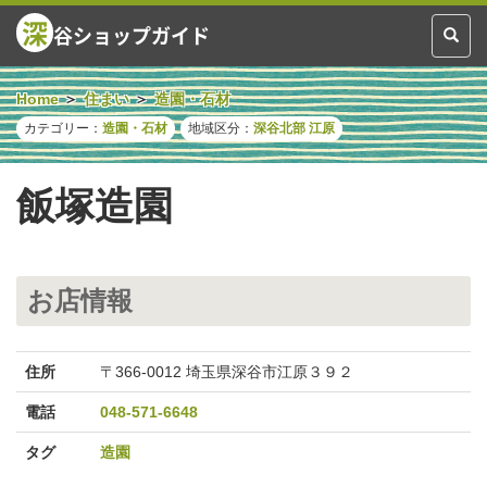
深
谷ショップガイド
Toggl
naviga
Home
住まい
造園・石材
カテゴリー：
造園・石材
地域区分：
深谷北部
江原
飯塚造園
お店情報
住所
〒366-0012 埼玉県深谷市江原３９２
電話
048-571-6648
タグ
造園