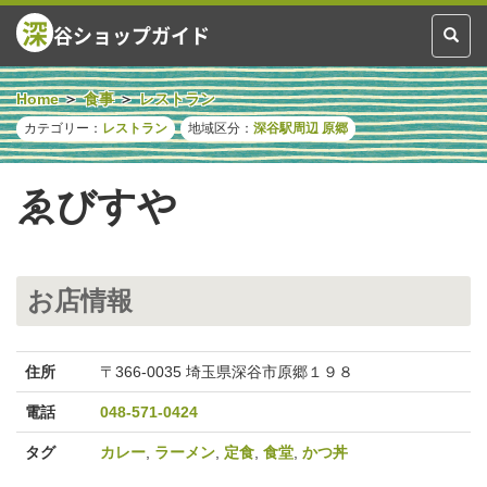
深
谷ショップガイド
Toggl
naviga
Home
食事
レストラン
カテゴリー：
レストラン
地域区分：
深谷駅周辺
原郷
ゑびすや
お店情報
住所
〒366-0035 埼玉県深谷市原郷１９８
電話
048-571-0424
タグ
カレー
,
ラーメン
,
定食
,
食堂
,
かつ丼