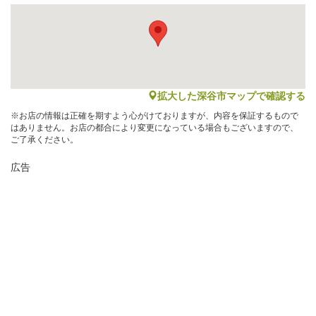
map
拡大した深谷市マップで確認する
※お店の情報は正確を期すよう心がけておりますが、内容を保証するもので
はありません。お店の都合により変更になっている場合もございますので、
ご了承ください。
広告