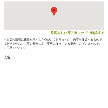
map
拡大した深谷市マップで確認する
※お店の情報は正確を期すよう心がけておりますが、内容を保証するもので
はありません。お店の都合により変更になっている場合もございますので、
ご了承ください。
広告