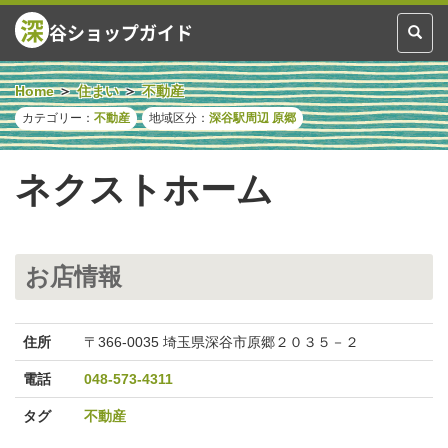
深
谷ショップガイド
Toggl
naviga
Home
住まい
不動産
カテゴリー：
不動産
地域区分：
深谷駅周辺
原郷
ネクストホーム
お店情報
住所
〒366-0035 埼玉県深谷市原郷２０３５－２
電話
048-573-4311
タグ
不動産