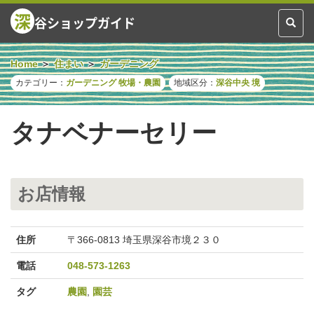
深
谷ショップガイド
Toggl
naviga
Home
住まい
ガーデニング
カテゴリー：
ガーデニング
牧場・農園
地域区分：
深谷中央
境
タナベナーセリー
お店情報
住所
〒366-0813 埼玉県深谷市境２３０
電話
048-573-1263
タグ
農園
,
園芸