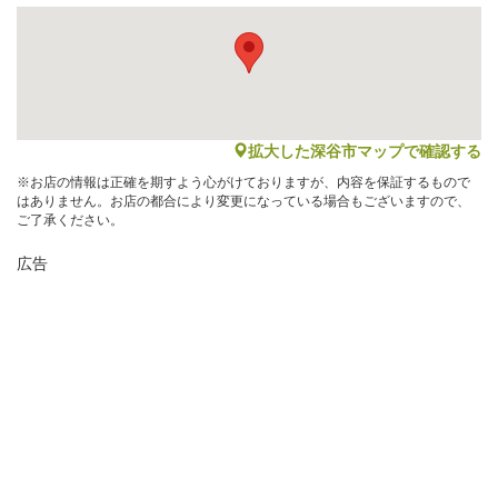
map
拡大した深谷市マップで確認する
※お店の情報は正確を期すよう心がけておりますが、内容を保証するもので
はありません。お店の都合により変更になっている場合もございますので、
ご了承ください。
広告