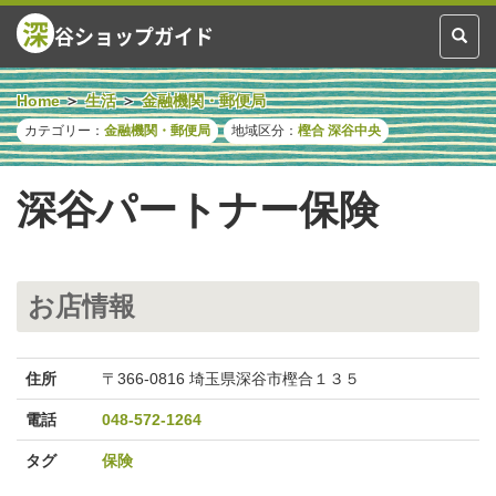
深
谷ショップガイド
Toggl
naviga
Home
生活
金融機関・郵便局
カテゴリー：
金融機関・郵便局
地域区分：
樫合
深谷中央
深谷パートナー保険
お店情報
住所
〒366-0816 埼玉県深谷市樫合１３５
電話
048-572-1264
タグ
保険