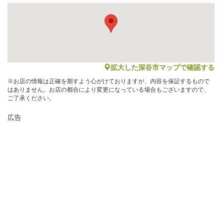
map
拡大した深谷市マップで確認する
※お店の情報は正確を期すよう心がけておりますが、内容を保証するもので
はありません。お店の都合により変更になっている場合もございますので、
ご了承ください。
広告