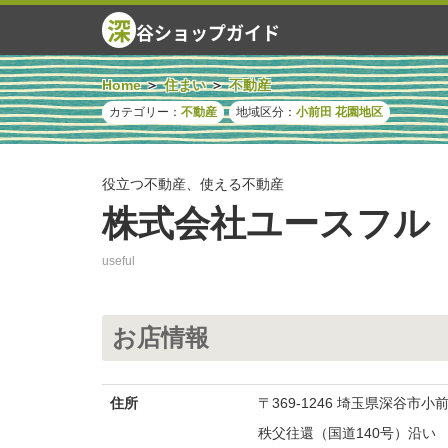
深
谷ショップガイド
Home
住まい
不動産
カテゴリー：
不動産
地域区分：
小前田
花園地区
役立つ不動産、使える不動産
株式会社ユースフル
useful
お店情報
住所
〒369-1246 埼玉県深谷市
秩父往還（国道140号）沿い