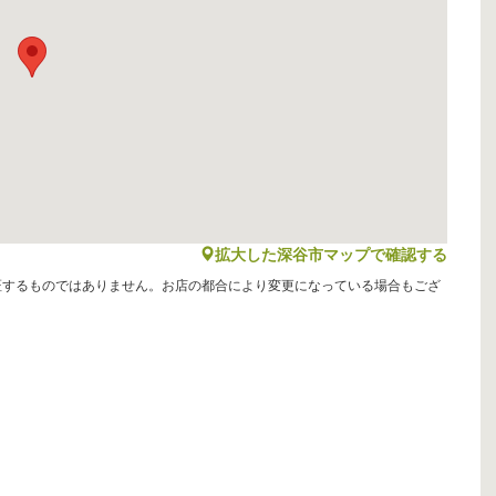
map
拡大した深谷市マップで確認する
証するものではありません。お店の都合により変更になっている場合もござ